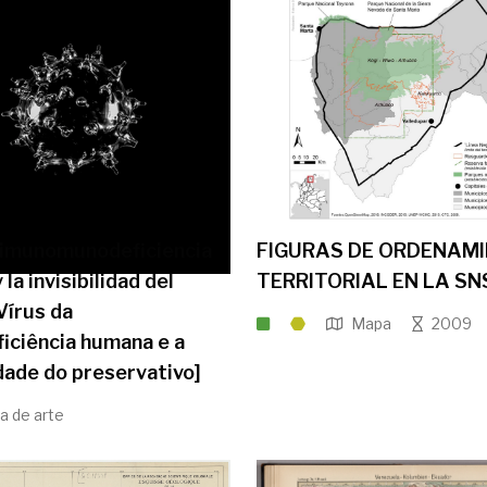
 imunomunodeficiencia
FIGURAS DE ORDENAM
la invisibilidad del
TERRITORIAL EN LA S
Vírus da
Mapa
2009
iciência humana e a
idade do preservativo]
a de arte