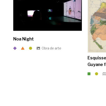
Noa Night
Obra de arte
Esquisse
Guyane f