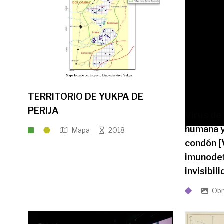
TERRITORIO DE YUKPA DE
PERIJA
Virus de
humana y 
Mapa
2018
condón [
imunodef
invisibil
Obr