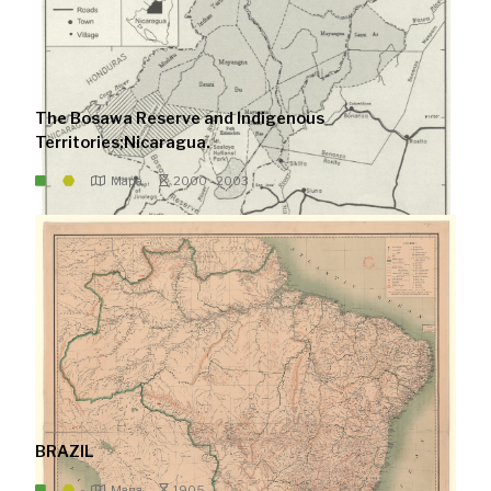
The Bosawa Reserve and Indigenous
Territories;Nicaragua.
Mapa
2000 - 2003
BRAZIL
Mapa
1905