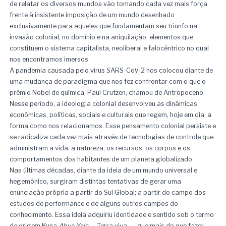
de relatar os diversos mundos vão tomando cada vez mais força
frente à insistente imposição de um mundo desenhado
exclusivamente para aqueles que fundamentam seu triunfo na
invasão colonial, no domínio e na aniquilação, elementos que
constituem o sistema capitalista, neoliberal e falocêntrico no qual
nos encontramos imersos.
A pandemia causada pelo vírus SARS-CoV-2 nos colocou diante de
uma mudança de paradigma que nos fez confrontar com o que o
prêmio Nobel de química, Paul Crutzen, chamou de Antropoceno.
Nesse período, a ideologia colonial desenvolveu as dinâmicas
econômicas, políticas, sociais e culturais que regem, hoje em dia, a
forma como nos relacionamos. Esse pensamento colonial persiste e
se radicaliza cada vez mais através de tecnologias de controle que
administram a vida, a natureza, os recursos, os corpos e os
comportamentos dos habitantes de um planeta globalizado.
Nas últimas décadas, diante da ideia de um mundo universal e
hegemônico, surgiram distintas tentativas de gerar uma
enunciação própria a partir do Sul Global; a partir do campo dos
estudos de performance e de alguns outros campos do
conhecimento. Essa ideia adquiriu identidade e sentido sob o termo
de origem Kuna
Abya Yala
— Terra viva —, que mais do que fazer