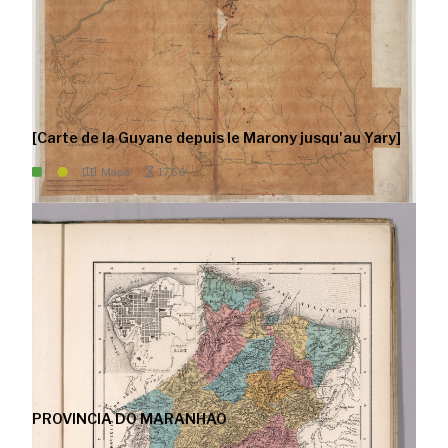
[Carte de la Guyane depuis le Marony jusqu'au Yary]
Mapa
1766
PROVINCIA DO MARANHAO