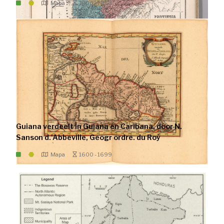
Mapa
1800 - 1850
Guiana verdeelt in Guiana en Caribana. door N.
Sanson d.'Abbeville, Geogr ordre. du Roÿ
Mapa
1600 - 1699