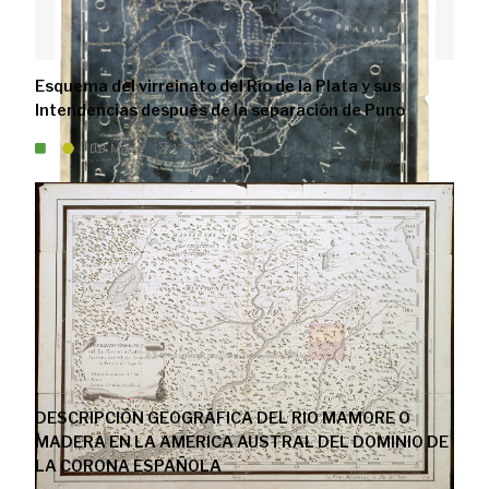
Esquema del virreinato del Río de la Plata y sus
Intendencias después de la separación de Puno
Mapa
1796
DESCRIPCIÓN GEOGRÁFICA DEL RIO MAMORE O
MADERA EN LA AMERICA AUSTRAL DEL DOMINIO DE
LA CORONA ESPAÑOLA