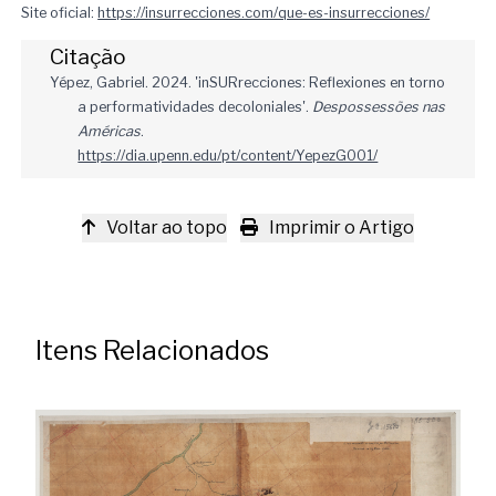
Site oficial:
https://insurrecciones.com/que-es-insurrecciones/
Citação
Yépez, Gabriel. 2024. 'inSURrecciones: Reflexiones en torno
a performatividades decoloniales'.
Despossessões nas
Américas
.
https://dia.upenn.edu/pt/content/YepezG001/
Voltar ao topo
Imprimir o Artigo
Itens Relacionados