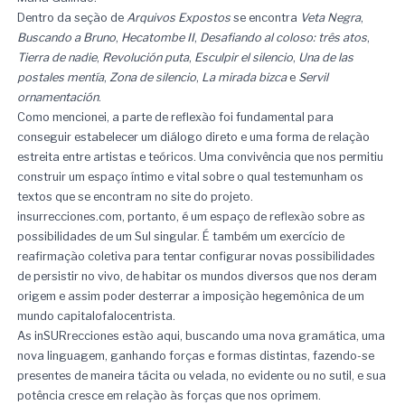
Dentro da seção de
Arquivos Expostos
se encontra
Veta Negra
,
Buscando a Bruno
,
Hecatombe II
,
Desafiando al coloso: três atos
,
Tierra de nadie
,
Revolución puta
,
Esculpir el silencio
,
Una de las
postales mentía
,
Zona de silencio
,
La mirada bizca
e
Servil
ornamentación
.
Como mencionei, a parte de reflexão foi fundamental para
conseguir estabelecer um diálogo direto e uma forma de relação
estreita entre artistas e teóricos. Uma convivência que nos permitiu
construir um espaço íntimo e vital sobre o qual testemunham os
textos que se encontram no site do projeto.
insurrecciones.com, portanto, é um espaço de reflexão sobre as
possibilidades de um Sul singular. É também um exercício de
reafirmação coletiva para tentar configurar novas possibilidades
de persistir no vivo, de habitar os mundos diversos que nos deram
origem e assim poder desterrar a imposição hegemônica de um
mundo capitalofalocentrista.
As inSURrecciones estão aqui, buscando uma nova gramática, uma
nova linguagem, ganhando forças e formas distintas, fazendo-se
presentes de maneira tácita ou velada, no evidente ou no sutil, e sua
potência cresce em relação às forças que nos oprimem.