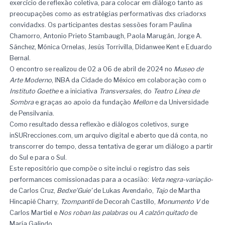
exercício de reflexão coletiva, para colocar em diálogo tanto as
preocupações como as estratégias performativas dxs criadorxs
convidadxs. Os participantes destas sessões foram Paulina
Chamorro, Antonio Prieto Stambaugh, Paola Marugán, Jorge A.
Sánchez, Mónica Ornelas, Jesús Torrivilla, Didanwee Kent e Eduardo
Bernal.
O encontro se realizou de 02 a 06 de abril de 2024 no
Museo de
Arte Moderno
, INBA da Cidade do México em colaboração com o
Instituto Goethe
e a iniciativa
Transversales
, do
Teatro Línea de
Sombra
e graças ao apoio da fundação
Mellon
e da Universidade
de Pensilvania.
Como resultado dessa reflexão e diálogos coletivos, surge
inSURrecciones.com, um arquivo digital e aberto que dá conta, no
transcorrer do tempo, dessa tentativa de gerar um diálogo a partir
do Sul e para o Sul.
Este repositório que compõe o site inclui o registro das seis
performances comissionadas para a ocasião:
Veta negra-variação
-
de Carlos Cruz,
Bedxe’Guie’
de Lukas Avendaño,
Tajo
de Martha
Hincapié Charry,
Tzompantli
de Decorah Castillo,
Monumento V
de
Carlos Martiel e
Nos roban las palabras
ou
A calzón quitado
de
María Galindo.