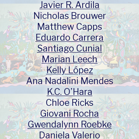
Javier R. Ardila
Nicholas Brouwer
Matthew Capps
Eduardo Carrera
Santiago Cunial
Marian Leech
Kelly López
Ana Nadalini Mendes
K.C. O’Hara
Chloe Ricks
Giovani Rocha
Gwendalynn Roebke
Daniela Valerio