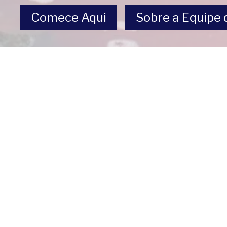
Comece Aqui
Sobre a Equipe d
Despossessões nas Américas
Um projeto de
Com o apoio de
Copyright 2024