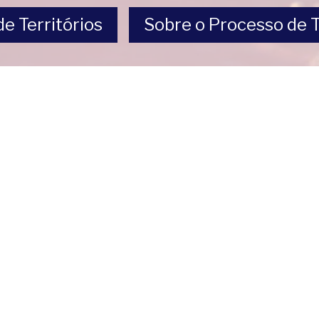
e Territórios
Sobre o Processo de T
Projeto e
Créditos da arte
desenvolvimento
Documentação da perform
do site
“
Bloodlines/Lazos de sangr
de sangue]. Performance d
Martiel, fotografada por R
Batista e Rafael Villares, 20