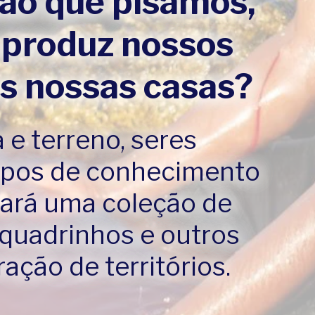
hão que pisamos,
 produz nossos
os nossas casas?
 e terreno, seres
tipos de conhecimento
rará uma coleção de
 quadrinhos e outros
ção de territórios.