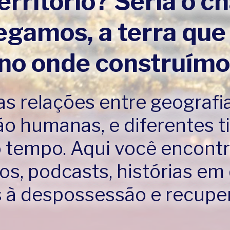
erritório? Seria o c
egamos, a terra que
eno onde construím
s relações entre geografia
o humanas, e diferentes 
o tempo. Aqui você encont
os, podcasts, histórias em
à despossessão e recupera