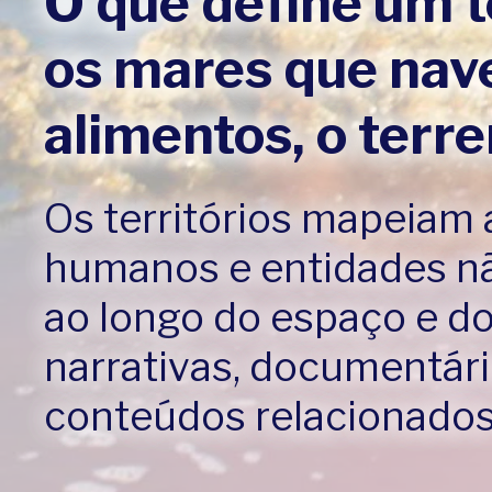
O que define um t
os mares que nav
alimentos, o terr
Os territórios mapeiam a
humanos e entidades nã
ao longo do espaço e d
narrativas, documentári
conteúdos relacionados 