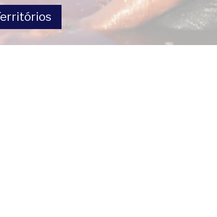
erritórios
Páginas do site
ance
Lar
Explorar
Autores
e
” [Laços
Sobre
Arte
Corpos
e Carlos
Currículos
Patrimônio
Mapas
odney
Cultural
10.