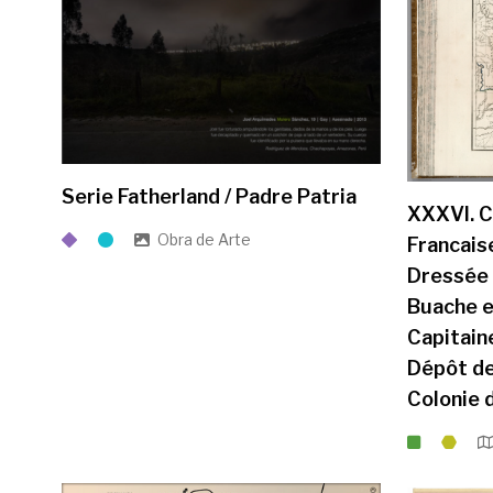
Serie Fatherland / Padre Patria
XXXVI. C
Obra de Arte
Francais
Dressée 
Buache e
Capitain
Dépôt de
Colonie 