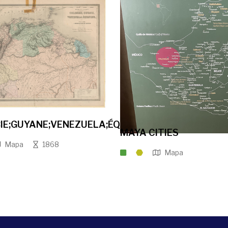
IE;GUYANE;VENEZUELA;ÉQUATEUR
MAYA CITIES
Mapa
1868
Mapa