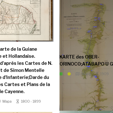
arte de la Guiane
e et Hollandaise.
KARTE des OBER-
d'aprés les Cartes de N.
ORINOCO;ATABAPO U G
t de Simon Mentelle
Mapa
1909
e d'Infanterie;Darde du
s Cartes et Plans de la
de Cayenne.
Mapa
1800 - 1899