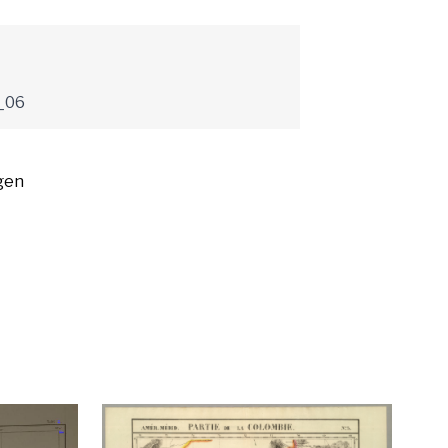
_06
gen