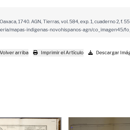
axaca, 1740. AGN, Tierras, vol. 584, exp. 1, cuaderno 2, f. 55
leria/mapas-indigenas-novohispanos-agn/co_imagen45/fo
Volver arriba
Imprimir el Artículo
Descargar Imá