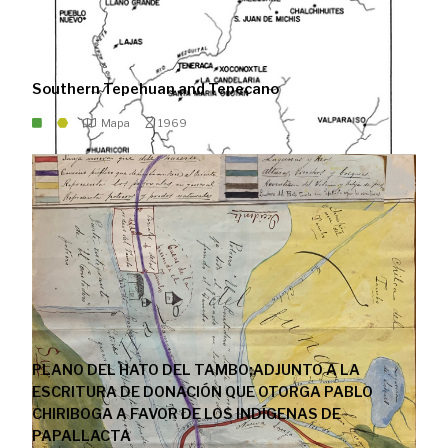
Southern Tepehuan and Tepecano
Mapa
1969
PLANO DEL HATO DEL TAMBO;ADJUNTO A LA
ESCRITURA DE DONACIÓN QUE OTORGA PABLO
CHIRIBOGA A FAVOR DE LOS INDÍGENAS DE
PAPALLACTA