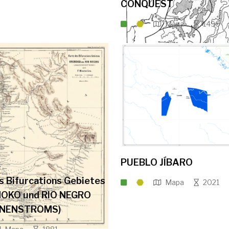
CONQUEST
Mapa
1490
PUEBLO JÍBARO
s Bifurcations Gebietes
Mapa
2021
NOKO und RIO NEGRO
NENSTROMS)