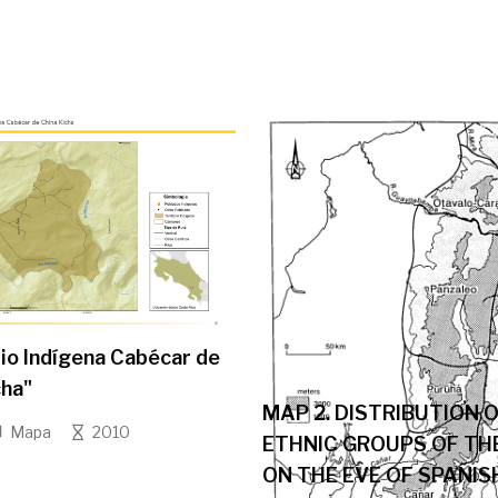
rio Indígena Cabécar de
cha"
MAP 2. DISTRIBUTION 
Mapa
2010
ETHNIC GROUPS OF TH
ON THE EVE OF SPANIS