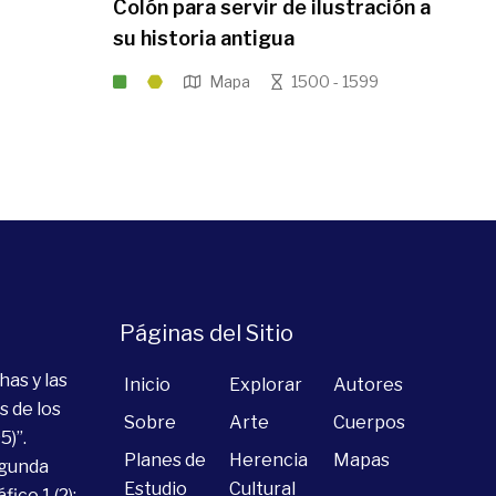
Colón para servir de ilustración a
su historia antigua
Mapa
1500 - 1599
Páginas del Sitio
has y las
Inicio
Explorar
Autores
s de los
Sobre
Arte
Cuerpos
5)”.
Planes de
Herencia
Mapas
egunda
Estudio
Cultural
ico 1 (2):