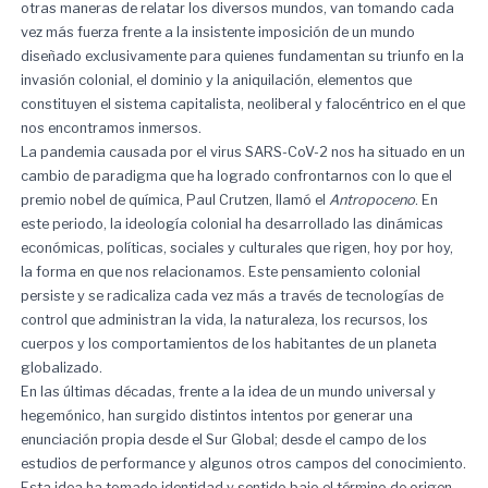
otras maneras de relatar los diversos mundos, van tomando cada
vez más fuerza frente a la insistente imposición de un mundo
diseñado exclusivamente para quienes fundamentan su triunfo en la
invasión colonial, el dominio y la aniquilación, elementos que
constituyen el sistema capitalista, neoliberal y falocéntrico en el que
nos encontramos inmersos.
La pandemia causada por el virus SARS-CoV-2 nos ha situado en un
cambio de paradigma que ha logrado confrontarnos con lo que el
premio nobel de química, Paul Crutzen, llamó el
Antropoceno
. En
este periodo, la ideología colonial ha desarrollado las dinámicas
económicas, políticas, sociales y culturales que rigen, hoy por hoy,
la forma en que nos relacionamos. Este pensamiento colonial
persiste y se radicaliza cada vez más a través de tecnologías de
control que administran la vida, la naturaleza, los recursos, los
cuerpos y los comportamientos de los habitantes de un planeta
globalizado.
En las últimas décadas, frente a la idea de un mundo universal y
hegemónico, han surgido distintos intentos por generar una
enunciación propia desde el Sur Global; desde el campo de los
estudios de performance y algunos otros campos del conocimiento.
Esta idea ha tomado identidad y sentido bajo el término de origen