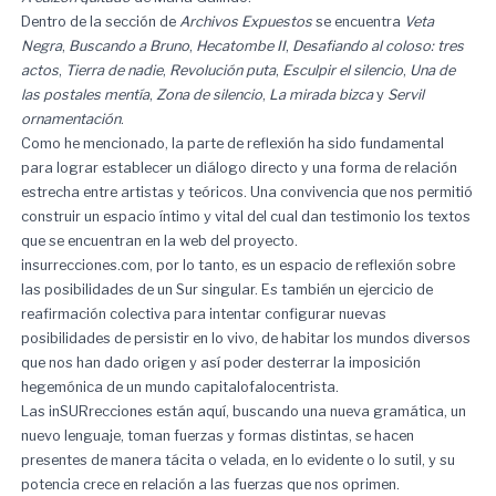
Dentro de la sección de
Archivos Expuestos
se encuentra
Veta
Negra
,
Buscando a Bruno
,
Hecatombe II
,
Desafiando al coloso: tres
actos
,
Tierra de nadie
,
Revolución puta
,
Esculpir el silencio
,
Una de
las postales mentía
,
Zona de silencio
,
La mirada bizca
y
Servil
ornamentación
.
Como he mencionado, la parte de reflexión ha sido fundamental
para lograr establecer un diálogo directo y una forma de relación
estrecha entre artistas y teóricos. Una convivencia que nos permitió
construir un espacio íntimo y vital del cual dan testimonio los textos
que se encuentran en la web del proyecto.
insurrecciones.com, por lo tanto, es un espacio de reflexión sobre
las posibilidades de un Sur singular. Es también un ejercicio de
reafirmación colectiva para intentar configurar nuevas
posibilidades de persistir en lo vivo, de habitar los mundos diversos
que nos han dado origen y así poder desterrar la imposición
hegemónica de un mundo capitalofalocentrista.
Las inSURrecciones están aquí, buscando una nueva gramática, un
nuevo lenguaje, toman fuerzas y formas distintas, se hacen
presentes de manera tácita o velada, en lo evidente o lo sutil, y su
potencia crece en relación a las fuerzas que nos oprimen.