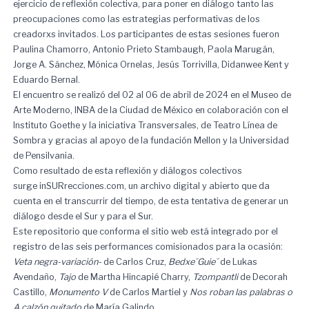
ejercicio de reflexión colectiva, para poner en diálogo tanto las
preocupaciones como las estrategias performativas de los
creadorxs invitados. Los participantes de estas sesiones fueron
Paulina Chamorro, Antonio Prieto Stambaugh, Paola Marugán,
Jorge A. Sánchez, Mónica Ornelas, Jesús Torrivilla, Didanwee Kent y
Eduardo Bernal.
El encuentro se realizó del 02 al 06 de abril de 2024 en el Museo de
Arte Moderno, INBA de la Ciudad de México en colaboración con el
Instituto Goethe y la iniciativa Transversales, de Teatro Línea de
Sombra y gracias al apoyo de la fundación Mellon y la Universidad
de Pensilvania.
Como resultado de esta reflexión y diálogos colectivos
surge inSURrecciones.com, un archivo digital y abierto que da
cuenta en el transcurrir del tiempo, de esta tentativa de generar un
diálogo desde el Sur y para el Sur.
Este repositorio que conforma el sitio web está integrado por el
registro de las seis performances comisionados para la ocasión:
Veta negra-variación-
de Carlos Cruz,
Bedxe´Guie´
de Lukas
Avendaño,
Tajo
de Martha Hincapié Charry,
Tzompantli
de Decorah
Castillo,
Monumento V
de Carlos Martiel y
Nos roban las palabras o
A calzón quitado
de María Galindo.