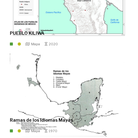
PUEBLO KILIWA
Mapa
2020
Ramas de los Idiomas Mayas
Mapa
1970