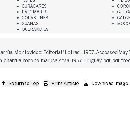
TAPES
TIMBU
CURACARES
CORO
PALOMARES
GUILO
COLASTINES
CALCH
GUANAS
MOCO
QUERANDIES
rrúa. Montevideo: Editorial "Letras", 1957. Accessed May 28
on-charrua-rodolfo-maruca-sosa-1957-uruguay-pdf-pdf-free
Return to Top
Print Article
Download Image