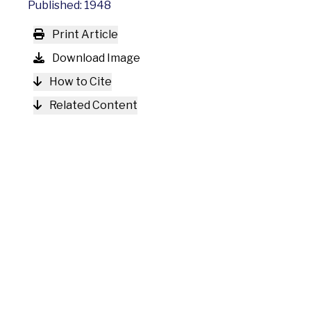
Published: 1948
Print Article
Download Image
How to Cite
Related Content