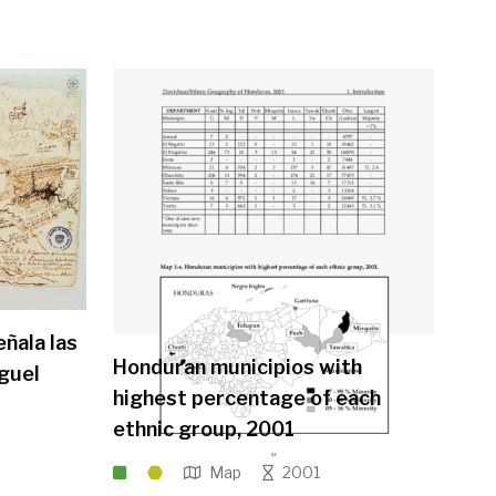
ñala las
Honduran municipios with
guel
highest percentage of each
ethnic group, 2001
Map
2001