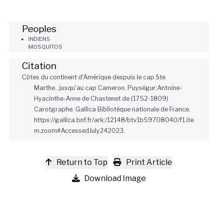
Peoples
INDIENS
MOSQUITOS
Citation
Côtes du continent d'Amérique despuis le cap Ste
Marthe...jusqu'au cap Cameron. Puységur;Antoine-
Hyacinthe-Anne de Chastenet de (1752-1809)
Carotgraphe. Gallica Bibliotéque nationale de France.
https://gallica.bnf.fr/ark:/12148/btv1b59708040/f1.ite
m.zoom#AccessedJuly242023.
Return to Top
Print Article
Download Image