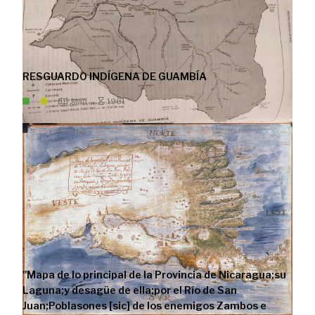
RESGUARDO INDÍGENA DE GUAMBÍA
Map
1981
"Mapa de lo principal de la Provincia de Nicaragua;su
Laguna;y desagüe de ella;por el Río de San
Juan;Poblasones [sic] de los enemigos Zambos e