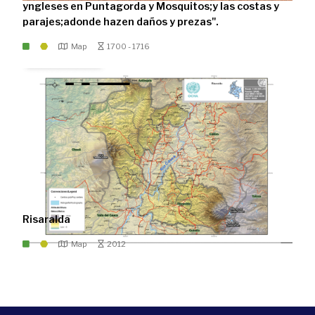
yngleses en Puntagorda y Mosquitos;y las costas y
parajes;adonde hazen daños y prezas".
Map
1700 - 1716
Risaralda
Map
2012