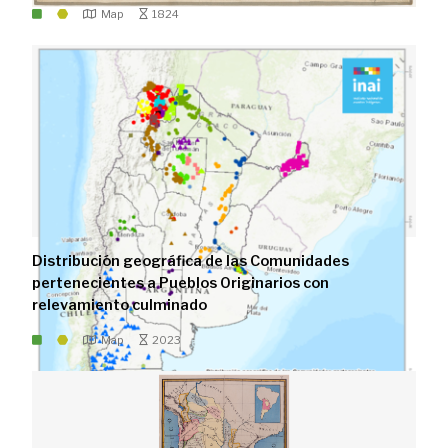
Map
1824
Distribución geográfica de las Comunidades
pertenecientes a Pueblos Originarios con
relevamiento culminado
Map
2023