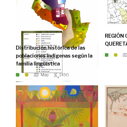
REGIÓN 
QUERET
Distribución histórica de las
poblaciones indígenas según la
familia lingüística
Map
1490