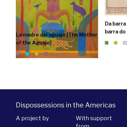
Da barra
barra do
La madre del aguaje [The Mother
of the Aguaje]
Artwork
Dispossessions in the Americas
A project by
With support
from