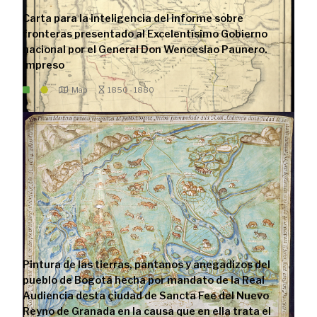
Carta para la inteligencia del informe sobre
fronteras presentado al Excelentísimo Gobierno
nacional por el General Don Wenceslao Paunero.
Impreso
Map
1850 - 1880
Pintura de las tierras, pantanos y anegadizos del
pueblo de Bogotá hecha por mandato de la Real
Audiencia desta çiudad de Sancta Fee del Nuevo
Reyno de Granada en la causa que en ella trata el