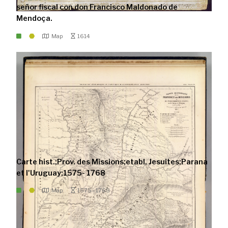
señor fiscal con don Francisco Maldonado de
Mendoça.
Map
1614
Carte hist.;Prov. des Missions;etabl. Jesuites;Parana
et l'Uruguay;1575- 1768
Map
1575 - 1768