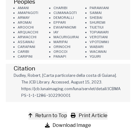
Peoples
AMANI
CHARIBI
PARAWIANI
AMAPAGOTI
CUMANAGOTI
SAIMAI
ARMAY
DEMORALLI
SHEBAI
AROMAI
EPPARI
SHUREMI
AROOCHI
EWIAPANOMI
TIUETIUI
ARQUACCHI
IAY
TOPIAWARI
ARWACCHI
MACURIGUIRAI
VEROTIANI
ASSAWAJ
MARIPAI
VPOTOMMJ
CARAPANI
ORINOCHI
WABARI
CARIBI
OROCOI
WACAWAI
CARIPINI
PANAPI
YGUIRI
Citation
Dudley, Robert, [Carta particolare della costa di Guiana].
The JCB Library. Accessed, August 15, 2023.
https://jcb.lunaimaging.com/luna/servlet/detail/JCBMA
PS~1~1~1286~102290001
Return to Top
Print Article
Download Image