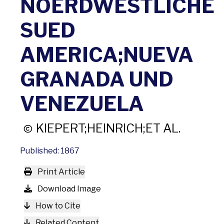
NOERDWESTLICHE
SUED
AMERICA;NUEVA
GRANADA UND
VENEZUELA
KIEPERT;HEINRICH;ET AL.
Published: 1867
Print Article
Download Image
How to Cite
Related Content