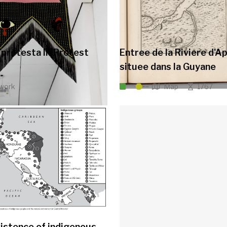
 protesta II [Protest
Entree de la Riviere d'A
situee dans la Guyane
work
Map
1767
istence of indigenous