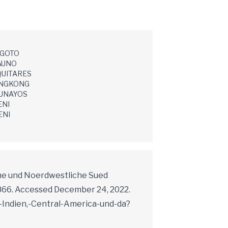
AGOTO
AUNO
UITARES
NGKONG
UNAYOS
ENI
ENI
che und Noerdwestliche Sued
866. Accessed December 24, 2022.
Indien,-Central-America-und-da?