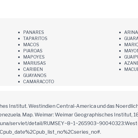
PANARES
ARIN
TAPARITOS
GUAR
MACOS
MARIQ
PIAROAS
MAYO
MAPOYES
GUAIP
MARIUSAS
AZAN
CARIBEN
MACU
GUAYANOS
CAMARACOTO
ches Institut. Westindien Central-America und das Noerdli
nezuela. Map. Weimar: Weimar Geographisches Institut, 1
/luna/servlet/detail/RUMSEY~8~1~265903~90040323:West-
%2Cpub_date%2Cpub_list_no%2Cseries_no#.