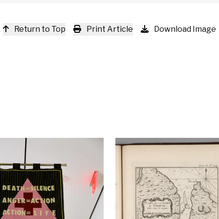
Return to Top
Print Article
Download Image