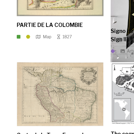
PARTIE DE LA COLOMBIE
Signo de
Map
1827
Sign II]
Art
The coex