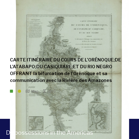
CARTE ITINÉRAIRE DU COURS DE L’ORÉNOQUE;DE
L’ATABAPO;DU CASIQUIARE;ET DU RIO NEGRO
OFFRANT la bifurcation de l’Orénoque et sa
communication avec la Rivière des Amazones
Map
1802
Dispossessions in the Americas