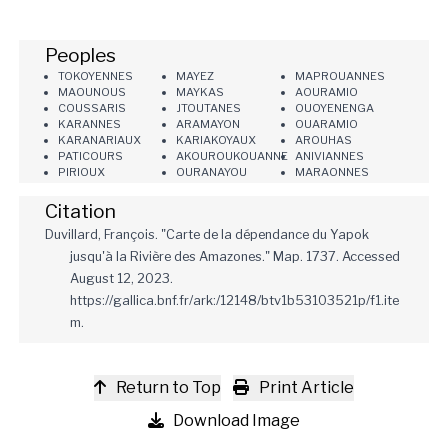
Peoples
TOKOYENNES
MAYEZ
MAPROUANNES
MAOUNOUS
MAYKAS
AOURAMIO
COUSSARIS
JTOUTANES
OUOYENENGA
KARANNES
ARAMAYON
OUARAMIO
KARANARIAUX
KARIAKOYAUX
AROUHAS
PATICOURS
AKOUROUKOUANNE
ANIVIANNES
PIRIOUX
OURANAYOU
MARAONNES
Citation
Duvillard, François. "Carte de la dépendance du Yapok
jusqu'à la Rivière des Amazones." Map. 1737. Accessed
August 12, 2023.
https://gallica.bnf.fr/ark:/12148/btv1b53103521p/f1.ite
m.
Return to Top
Print Article
Download Image