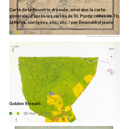
Carte de la Neustrie dressée, ainsi que la carte
générale, d'après les cartes de Jn. Purdy, celles de Th.
Jefferys, corrigées, etc., etc. / par Desmadryl jeune
Map
1830
Golden Stream
Map
1997