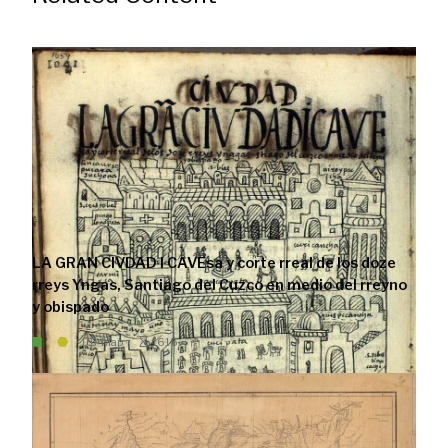
LA GRAN CIVDAD I CAVEsa y corte rreal de los doze
rreys Yngas, Santiago del Cuzco en medio del rreyno
y obispado
Map
1615